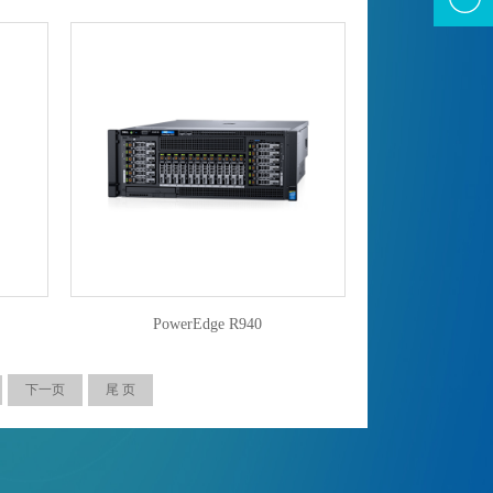
PowerEdge R940
下一页
尾 页