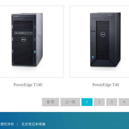
PowerEdge T140
PowerEdge T40
首 页
上一页
1
2
3
4
发展性评价
|
北京笔记本维修