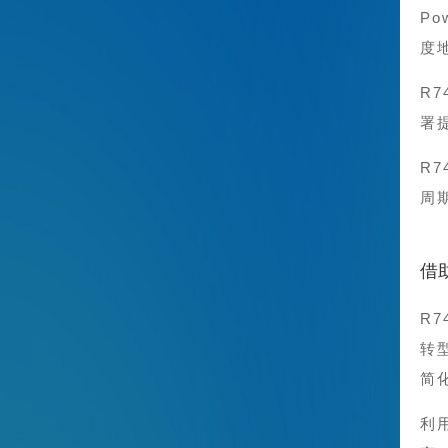
P
度
R
署
R7
周
借助
R
转
简化
利