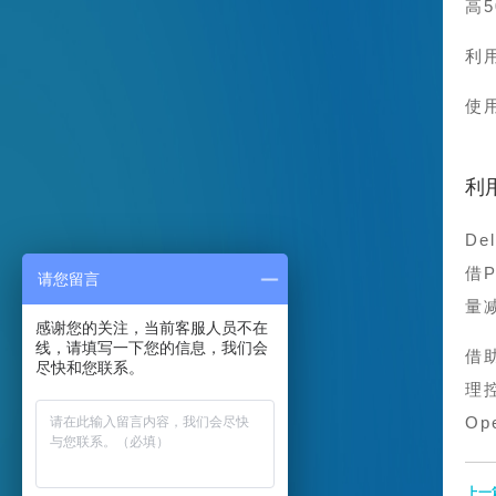
高5
利
使
利
D
借P
请您留言
量
感谢您的关注，当前客服人员不在
线，请填写一下您的信息，我们会
借助
尽快和您联系。
理
O
上一