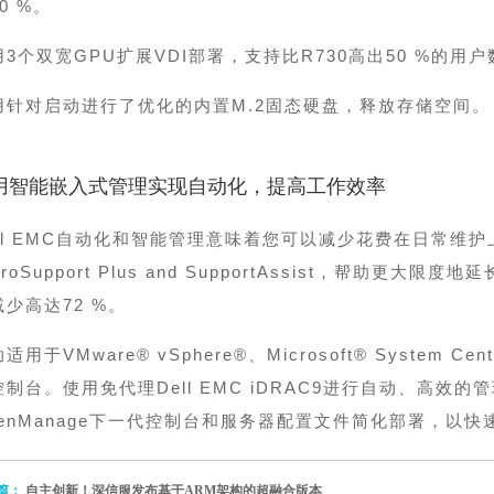
0 %。
用3个双宽GPU扩展VDI部署，支持比R730高出50 %的用
用针对启动进行了优化的内置M.2固态硬盘，释放存储空间。
用智能嵌入式管理实现自动化，提高工作效率
ell EMC自动化和智能管理意味着您可以减少花费在日常维
roSupport Plus and SupportAssist，帮助
减少高达72 %。
适用于VMware® vSphere®、Microsoft® System 
控制台。使用免代理Dell EMC iDRAC9进行自动、高效
penManage下一代控制台和服务器配置文件简化部署，以
篇：
自主创新！深信服发布基于ARM架构的超融合版本