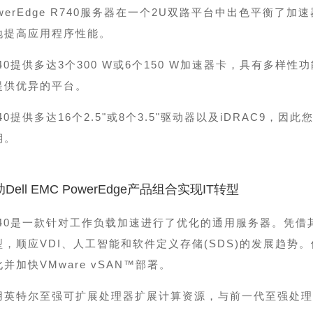
owerEdge R740服务器在一个2U双路平台中出色平衡
地提高应用程序性能。
740提供多达3个300 W或6个150 W加速器卡，具有多样
提供优异的平台。
40提供多达16个2.5"或8个3.5"驱动器以及iDRAC9，
期。
Dell EMC PowerEdge产品组合实现IT转型
740是一款针对工作负载加速进行了优化的通用服务器。凭借
型，顺应VDI、人工智能和软件定义存储(SDS)的发展趋
并加快VMware vSAN™部署。
用英特尔至强可扩展处理器扩展计算资源，与前一代至强处理