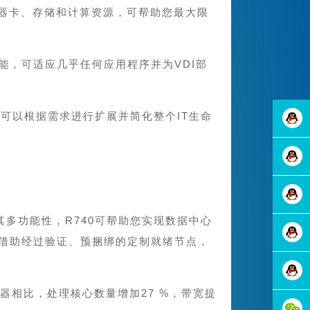
了加速器卡、存储和计算资源，可帮助您最大限
性功能，可适应几乎任何应用程序并为VDI部
因此您可以根据需求进行扩展并简化整个IT生命
在线咨
询
在线咨
其多功能性，R740可帮助您实现数据中心
询
在线咨
势。借助经过验证、预捆绑的定制就绪节点，
询
在线咨
器相比，处理核心数量增加27 %，带宽提
询
在线咨